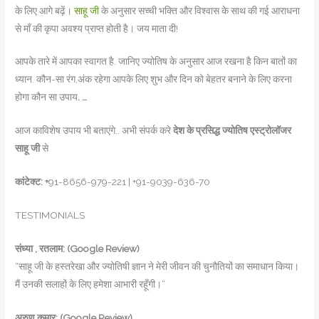
के लिए आगे बढ़ें।
साहू जी
के अनुसार सच्ची भक्ति और विश्वास के साथ की गई आराधना
से माँ की कृपा अवश्य प्राप्त होती है। जय माता दी!
आपके तारे में आपका स्वागत है. जान‍िए ज्योतिष के अनुसार आज रखना है क‍िन बातों का
ध्यान. कौन-सा रंग,अंक रहेगा आपके ल‍िए शुभ और द‍िन को बेहतर बनाने के ल‍िए करना
होगा कौन सा उपाय
. …
आज काविशेष उपाय भी बताएंगे.. अभी संपर्क करे
देश के प्रसिद्ध ज्योतिष एस्ट्रोलॉजर
साहू जी
से
कांटेक्ट: +
91-8656-979-221 | +91-9039-636-70
TESTIMONIALS
संध्या , रतलाम: (Google Review)
“साहू जी के हस्तरेखा और ज्योतिषी ज्ञान ने मेरी जीवन की चुनौतियों का समाधान किया।
मैं उनकी सलाहों के लिए हमेशा आभारी रहूँगी।”
अरुण कुमार: (Google Review)