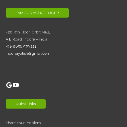
FAMOUS ASTROLOGER
428, 4th Floor,
Orbit Mall,
A B Road, Indore – India
+91-8656 979 221
indorejyotish@gmail.com
Google
YouTube
Quick Links
Share Your Problem