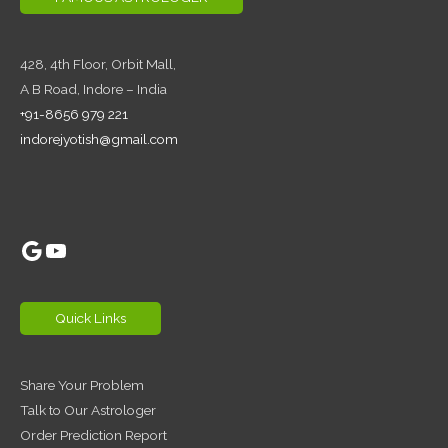
428, 4th Floor,
Orbit Mall,
A B Road, Indore – India
+91-8656 979 221
indorejyotish@gmail.com
Google
YouTube
Quick Links
Share Your Problem
Talk to Our Astrologer
Order Prediction Report