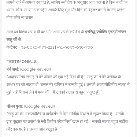
आपके तारे में आपका स्वागत है. जान‍िए ज्योतिष के अनुसार आज रखना है क‍िन बातों का
ध्यान. कौन-सा रंग,अंक रहेगा आपके ल‍िए शुभ और द‍िन को बेहतर बनाने के ल‍िए करना
होगा कौन सा उपाय. …
आज का विशेष उपाय भी बताएंगे.. अभी संपर्क करे देश के
प्रसिद्ध ज्योतिष एस्ट्रोलॉजर
साहू जी
से
कांटेक्ट
: +91-8656-979-221 | +91-9039-636-706
TESTIMONIALS
रवि शर्मा
: (Google Review)
“अंकज्योतिष सलाह ने मेरे जीवन को एक नई दिशा दी है। साहू जी ने मेरे जन्मांक के
आधार पर जो सलाह दी, उससे मेरे करियर में उन्नति हुई। उनकी अंकज्योतिषीय सलाह ने
मुझे सही फैसले लेने में मदद की। मैं उनकी सलाह से बहुत संतुष्ट हूँ।”
नीलम गुप्ता
: (Google Review)
“साहू जी की अंकज्योतिषीय मार्गदर्शन ने मेरी आर्थिक स्थिति में सुधार किया है। उनके
द्वारा सुझाए गए उपायों से मेरी वित्तीय परेशानियाँ खत्म हो गईं। उनकी सलाह बहुत सटीक
और कारगर है। उनका ज्ञान अद्भुत है।”