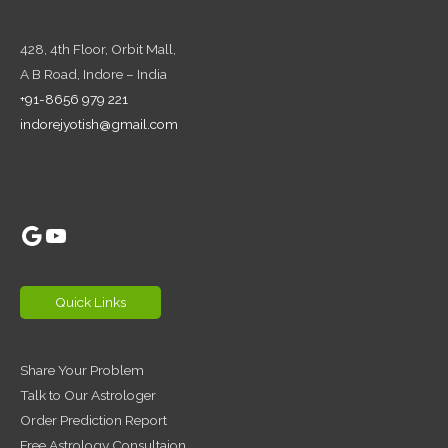
428, 4th Floor,
Orbit Mall,
A B Road, Indore – India
+91-8656 979 221
indorejyotish@gmail.com
Google
YouTube
Quick Links
Share Your Problem
Talk to Our Astrologer
Order Prediction Report
Free Astrology Consultaion