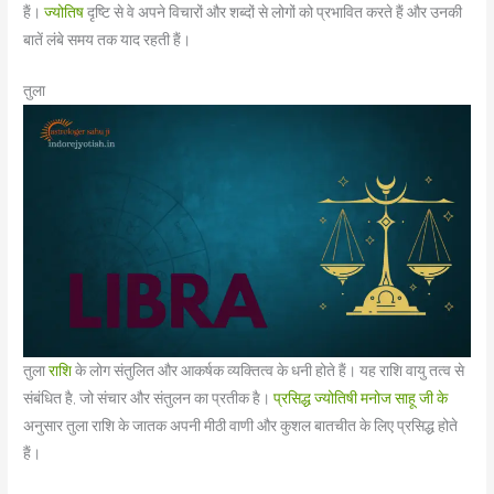
हैं।
ज्योतिष
दृष्टि से वे अपने विचारों और शब्दों से लोगों को प्रभावित करते हैं और उनकी
बातें लंबे समय तक याद रहती हैं।
तुला
तुला
राशि
के लोग संतुलित और आकर्षक व्यक्तित्व के धनी होते हैं। यह राशि वायु तत्व से
संबंधित है, जो संचार और संतुलन का प्रतीक है।
प्रसिद्ध ज्योतिषी मनोज साहू जी के
अनुसार तुला राशि के जातक अपनी मीठी वाणी और कुशल बातचीत के लिए प्रसिद्ध होते
हैं।