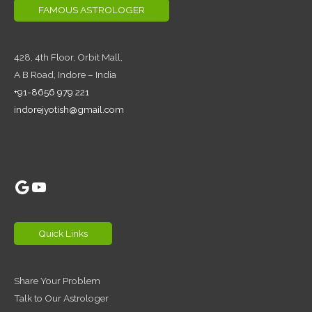
FAMOUS ASTROLOGER
428, 4th Floor,
Orbit Mall,
A B Road, Indore – India
+91-8656 979 221
indorejyotish@gmail.com
Google
YouTube
Quick Links
Share Your Problem
Talk to Our Astrologer