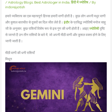
/
Astrology Blogs
,
Best Astrologer in India
,
हिंदी में ज्योतिष
/ By
indorejyotish
हमारे व्यक्तित्व का एक महत्वपूर्ण हिस्सा हमारी वाणी होती है। कुछ लोग अपनी मधुर वाणी
और कुशल बातचीत से दूसरों का दिल जीत लेते हैं।
इंदौर
के प्रसिद्ध ज्योतिषी मनोज साहू
जी के अनुसार, कुछ राशियाँ विशेष रूप से इस गुण की धनी होती हैं। आइए
ज्योतिषी
दृष्टि
से जानते हैं उन तीन राशियों के बारे में, जो अपनी मीठी वाणी और कुशल वक्ता होने के लिए
जानी जाती हैं।
मीठी वाणी की धनी राशियाँ
मिथुन