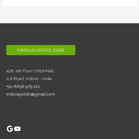
FAMOUS ASTROLOGER
428, 4th Floor,
Orbit Mall,
A B Road, Indore – India
+91-8656 979 221
indorejyotish@gmail.com
Google
YouTube