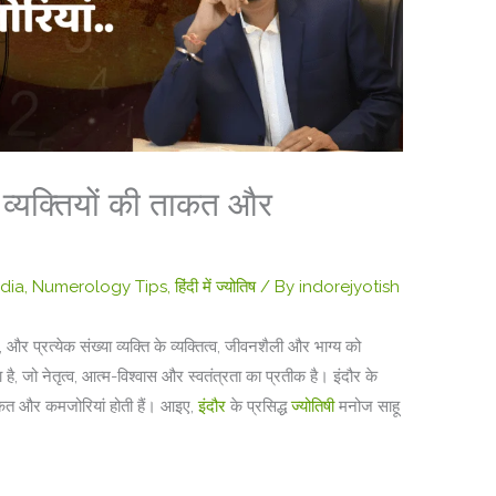
ले व्यक्तियों की ताकत और
ndia
,
Numerology Tips
,
हिंदी में ज्योतिष
/ By
indorejyotish
है, और प्रत्येक संख्या व्यक्ति के व्यक्तित्व, जीवनशैली और भाग्य को
 है, जो नेतृत्व, आत्म-विश्वास और स्वतंत्रता का प्रतीक है। इंदौर के
ताकत और कमजोरियां होती हैं। आइए,
इंदौर
के प्रसिद्ध
ज्योतिषी
मनोज साहू