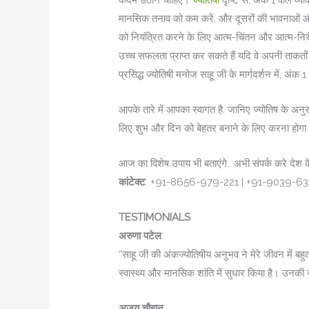
कदम उठाने चाहिए।
ज्योतिषी
दृष्टि से, अंक 1 वाले व्य
मानसिक तनाव को कम करें, और दूसरों की भावनाओं और
को नियंत्रित करने के लिए आत्म-चिंतन और आत्म-निर
उच्च सफलता प्राप्त कर सकते हैं यदि वे अपनी ताकत
प्रसिद्ध ज्योतिषी मनोज साहू जी के मार्गदर्शन में, अ
आपके तारे में आपका स्वागत है. जान‍िए ज्योतिष के अ
ल‍िए शुभ और द‍िन को बेहतर बनाने के ल‍िए करना होग
आज का विशेष उपाय भी बताएंगे.. अभी संपर्क करे देश 
कांटेक्ट
: +91-8656-979-221 | +91-9039-6
TESTIMONIALS
अरुणा पटेल
:
“साहू जी की अंकज्योतिषीय अनुभव ने मेरे जीवन में बहु
स्वास्थ्य और मानसिक शांति में सुधार किया है। उनकी
अजय चौहान
: