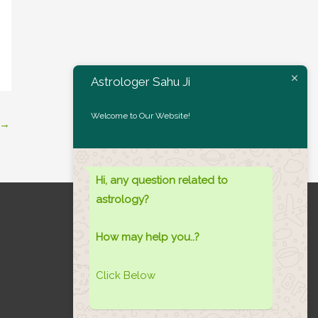
Astrologer Sahu Ji
Welcome to Our Website!
→
Hi, any question related to
astrology?
How may help you..?
Honoured For The Best
Click Below