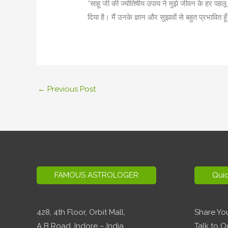
“साहू जी की ज्योतिषीय उपाय ने मुझे जीवन के हर पहलू मे
दिया है। मैं उनके ज्ञान और सुझावों से बहुत प्रभावित हू
←
Previous Post
FAMOUS ASTROLOGER
Quic
428, 4th Floor,
Orbit Mall,
Share Yo
A B Road, Indore – India
Talk to O