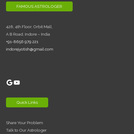
FAMOUS ASTROLOGER
428, 4th Floor,
Orbit Mall,
A B Road, Indore – India
+91-8656 979 221
indorejyotish@gmail.com
Google
YouTube
Quick Links
Share Your Problem
Talk to Our Astrologer