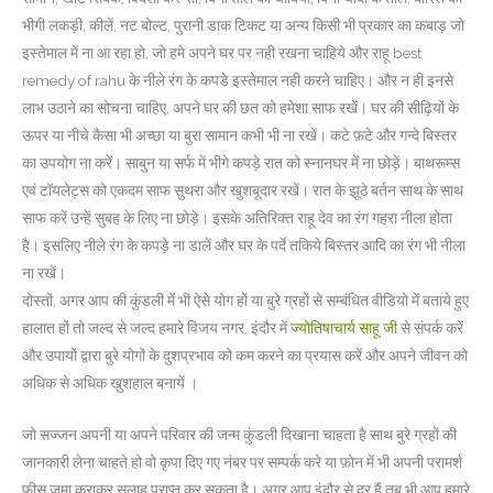
भीगी लकड़ी, कीलें, नट बोल्ट, पुरानी डाक टिकट या अन्य किसी भी प्रकार का कबाड़ जो
इस्तेमाल में ना आ रहा हो, जो हमे अपने घर पर नही रखना चाहिये और राहू best
remedy of rahu के नीले रंग के कपडे इस्तेमाल नही करने चाहिए। और न ही इनसे
लाभ उठाने का सोचना चाहिए, अपने घर की छत को हमेशा साफ रखें। घर की सीढ़ियों के
ऊपर या नीचे कैसा भी अच्छा या बुरा सामान कभी भी ना रखें। कटे फ़टे और गन्दे बिस्तर
का उपयोग ना करें। साबुन या सर्फ में भीगे कपड़े रात को स्नानघर में ना छोड़ें। बाथरूम्स
एवं टॉयलेट्स को एकदम साफ सुथरा और खुशबूदार रखें। रात के झूठे बर्तन साथ के साथ
साफ करें उन्हें सुबह के लिए ना छोड़े। इसके अतिरिक्त राहू देव का रंग गहरा नीला होता
है। इसलिए नीले रंग के कपड़े ना डालें और घर के पर्दे तकिये बिस्तर आदि का रंग भी नीला
ना रखें।
दोस्तों, अगर आप की कुंडली में भी ऐसे योग हों या बुरे ग्रहों से सम्बंधित वीडियो में बताये हुए
हालात हों तो जल्द से जल्द हमारे विजय नगर, इंदौर में
ज्योतिषाचार्य साहू जी
से संपर्क करें
और उपायों द्वारा बुरे योगों के दुशप्रभाव को कम करने का प्रयास करें और अपने जीवन को
अधिक से अधिक खुशहाल बनायें ।
जो सज्जन अपनी या अपने परिवार की जन्म कुंडली दिखाना चाहता है साथ बुरे ग्रहों की
जानकारी लेना चाहते हो वो कृपा दिए गए नंबर पर सम्पर्क करे या फ़ोन में भी अपनी परामर्श
फीस जमा कराकर सलाह प्राप्त कर सकता है। अगर आप इंदौर से दूर हैं तब भी आप हमारे