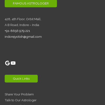
FAMOUS ASTROLOGER
428, 4th Floor,
Orbit Mall,
A B Road, Indore – India
+91-8656 979 221
indorejyotish@gmail.com
Google
YouTube
Quick Links
Share Your Problem
Talk to Our Astrologer