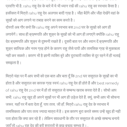
प्रवत्ति भी है, rahu राहू देव के बारे में ये भी ध्यान रखें की rahu राहू का स्वभाव कैसा है।
हकीकत में मित्रो rahu राहू देव अलगाव बादी ग्रह है। जँहा बैठेंगे और जँहा देखेंगे वहां के
सुखों को आग लगाने या तबाह करने का काम करते है।
दोस्तों अब गौर करो कि rahu राहू अपने स्वभाव बस 2nd घर के सुखो को आग ही
लगायेगें। साथ ही ब्रह्स्पति और शुक्र के सुखों को भी आग ही लगाएंगे क्योंकि rahu राहू
देव ब्रह्स्पति और शुक्र से दुश्मनी रखते हैं। दूसरी बात पर और ध्यान दें ब्रह्स्पति और
शुक्र सात्विक और नरम ग्रह होने के कारण राहू जैसे पापी और तामसिक ग्रह से मुकाबला
नही कर सकते। कारण भी है ज्ञानी व्यक्ति बुरे और दुराचारी व्यक्ति से दूर रहने में ही भलाई
समझता है।
मित्रो यंहा पर मैं आप सभी को एक बात और बता दूँ कि 2nd घर ससुराल के सुखों का भी
होता है और ससुराल का कारक ग्रह स्वयं rahu राहू देव ही होते हैं और best remedy
of rahu राहू देव 2nd घर में हों तो ससुराल से सम्बन्ध खराब करवा देते हैं। सोचो आप
सभी, rahu राहू खुद ही अपने सुखों पर भी आग ही उड़ेल देते हैं, क्यूं, कभी आप भी सोचना
जरूर, यहाँ पर मैं बता देता हूँ, पाप तत्व, जी हाँ, मित्रो rahu राहू देव के स्वभाव में
तामसिकता और पाप तत्व ज्यादा मात्रा में है। इस कारण बुरा करते समय उन्हें खुद ही नही
पता होता कि क्या कर रहे हैं। लेकिन सावधानी के तौर पर ससुराल से अच्छे सम्बन्ध बनाये
जाएँ तो rahu राहू देव की बुरी शरारतों से कुछ बचाव सम्भव है।…