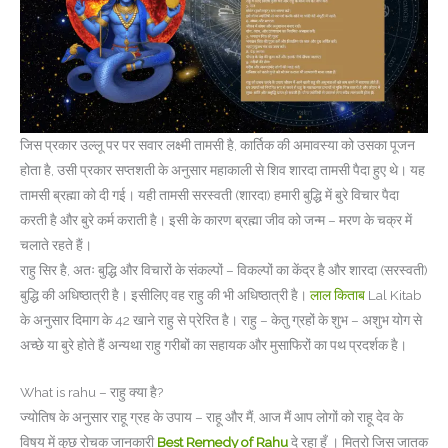
जिस प्रकार उल्लू पर पर सवार लक्ष्मी तामसी है, कार्तिक की अमावस्या को उसका पूजन
होता है, उसी प्रकार सप्तशती के अनुसार महाकाली से शिव शारदा तामसी पैदा हुए थे। यह
तामसी ब्रह्मा को दी गई। यही तामसी सरस्वती (शारदा) हमारी बुद्धि में बुरे विचार पैदा
करती है और बुरे कर्म कराती है। इसी के कारण ब्रह्मा जीव को जन्म – मरण के चक्र में
चलाते रहते हैं।
राहु सिर है, अतः बुद्धि और विचारों के संकल्पों – विकल्पों का केंद्र है और शारदा (सरस्वती)
बुद्धि की अधिष्ठात्री है। इसीलिए वह राहु की भी अधिष्ठात्री है।
लाल किताब
Lal Kitab
के अनुसार दिमाग के 42 खाने राहु से प्रेरित है। राहु – केतु ग्रहों के शुभ – अशुभ योग से
अच्छे या बुरे होते हैं अन्यथा राहु गरीबों का सहायक और मुसाफिरों का पथ प्रदर्शक है।
What is rahu – राहु क्या है?
ज्योतिष के अनुसार राहू ग्रह के उपाय – राहू और मैं, आज मैं आप लोगों को राहू देव के
विषय में कुछ रोचक जानकारी
Best Remedy of Rahu
दे रहा हूँ । मित्रो जिस जातक