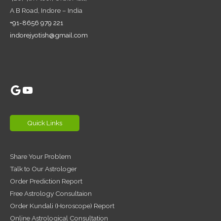
A B Road, Indore – India
+91-8656 979 221
indorejyotish@gmail.com
Google
YouTube
Quick Links
Share Your Problem
Talk to Our Astrologer
Order Prediction Report
Free Astrology Consultaion
Order Kundali (Horoscope) Report
Online Astrological Consultation