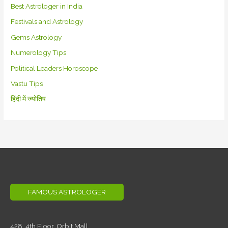
Best Astrologer in India
Festivals and Astrology
Gems Astrology
Numerology Tips
Political Leaders Horoscope
Vastu Tips
हिंदी में ज्योतिष
FAMOUS ASTROLOGER
428, 4th Floor,
Orbit Mall,