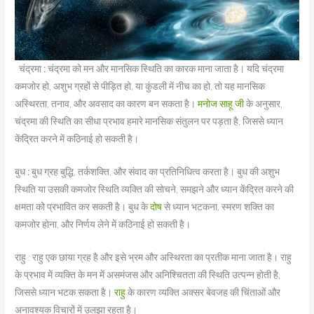
चंद्रमा
:
चंद्रमा को मन और मानसिक स्थिति का कारक माना जाता है। यदि चंद्रमा
कमजोर हो, अशुभ ग्रहों से पीड़ित हो, या कुंडली में नीच का हो, तो यह मानसिक
अस्थिरता, तनाव, और अवसाद का कारण बन सकता है।
मनोज साहू जी
के अनुसार,
चंद्रमा की स्थिति का सीधा प्रभाव हमारे मानसिक संतुलन पर पड़ता है, जिससे ध्यान
केंद्रित करने में कठिनाई हो सकती है।
बुध
:
बुध ग्रह बुद्धि, तर्कशक्ति, और संवाद का प्रतिनिधित्व करता है। बुध की अशुभ
स्थिति या उसकी कमजोर स्थिति व्यक्ति की सोचने, समझने और ध्यान केंद्रित करने की
क्षमता को प्रभावित कर सकती है। बुध के
दोष
से ध्यान भटकना, स्मरण शक्ति का
कमजोर होना, और निर्णय लेने में कठिनाई हो सकती है।
राहु : राहु एक छाया ग्रह है और इसे भ्रम और अस्थिरता का प्रतीक माना जाता है। राहु
के प्रभाव में व्यक्ति के मन में असमंजस और अनिश्चितता की स्थिति उत्पन्न होती है,
जिससे ध्यान भटक सकता है।
राहु
के कारण व्यक्ति अक्सर बेवजह की चिंताओं और
अनावश्यक विचारों में उलझा रहता है।