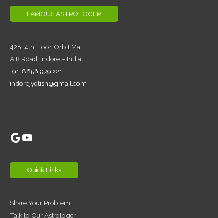
FAMOUS ASTROLOGER
428, 4th Floor,
Orbit Mall,
A B Road, Indore – India
+91-8656 979 221
indorejyotish@gmail.com
Google
YouTube
Quick Links
Share Your Problem
Talk to Our Astrologer