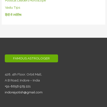
Political Leaders Horoscope
Vastu Tips
हिंदी में ज्योतिष
FAMOUS ASTROLOGER
428, 4th Floor,
Orbit Mall,
A B Road, Indore – India
+91-8656 979 221
indorejyotish@gmail.com