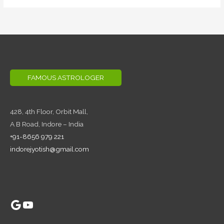
FAMOUS ASTROLOGER
428, 4th Floor,
Orbit Mall,
A B Road, Indore – India
+91-8656 979 221
indorejyotish@gmail.com
Google
YouTube